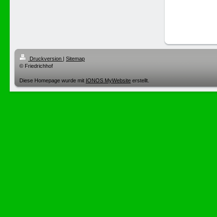
Druckversion
|
Sitemap
© Friedrichhof
Diese Homepage wurde mit
IONOS MyWebsite
erstellt.