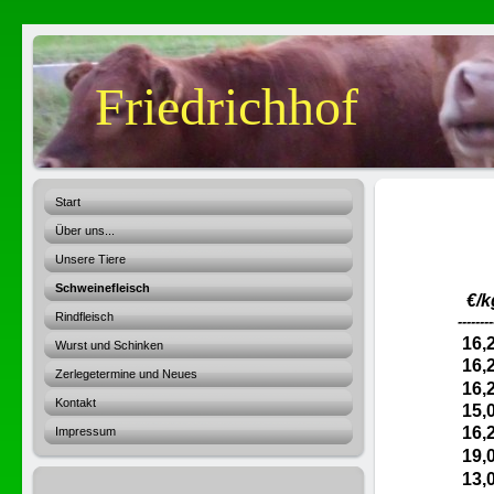
Friedrichhof
Start
Über uns...
Unsere Tiere
Schweinefleisch
€/k
Rindfleisch
--------
16,
Wurst und Schinken
16,
Zerlegetermine und Neues
16,
Kontakt
15,
16,
Impressum
19,
13,